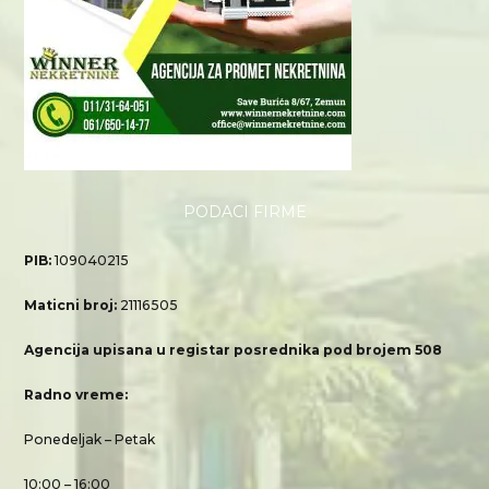
PODACI FIRME
PIB:
109040215
Maticni broj:
21116505
Agencija upisana u registar posrednika pod brojem 508
Radno vreme:
Ponedeljak – Petak
10:00 – 16:00