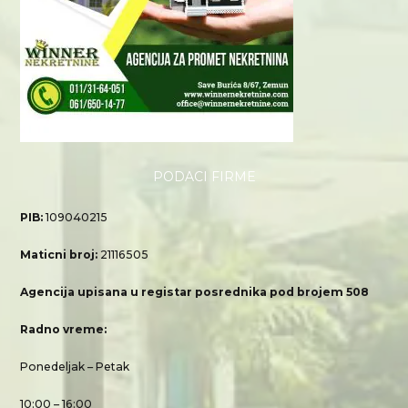
PODACI FIRME
PIB:
109040215
Maticni broj:
21116505
Agencija upisana u registar posrednika pod brojem 508
Radno vreme:
Ponedeljak – Petak
10:00 – 16:00