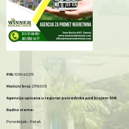
PODACI FIRME
PIB:
109040215
Maticni broj:
21116505
Agencija upisana u registar posrednika pod brojem 508
Radno vreme:
Ponedeljak – Petak