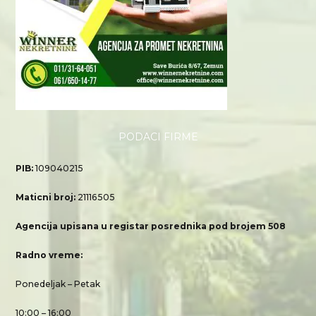
PODACI FIRME
PIB:
109040215
Maticni broj:
21116505
Agencija upisana u registar posrednika pod brojem 508
Radno vreme:
Ponedeljak – Petak
10:00 – 16:00