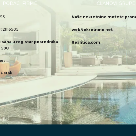
PODACI FIRME
ČLANOVI GRUPE
215
Naše nekretnine možete pronać
j:
21116505
webNekretnine.net
isana u registar posrednika
Realitica.com
 508
e:
– Petak