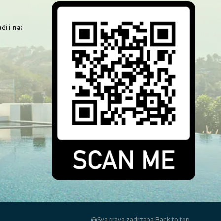
i i na:
@Sva prava zadrzana
Back to top