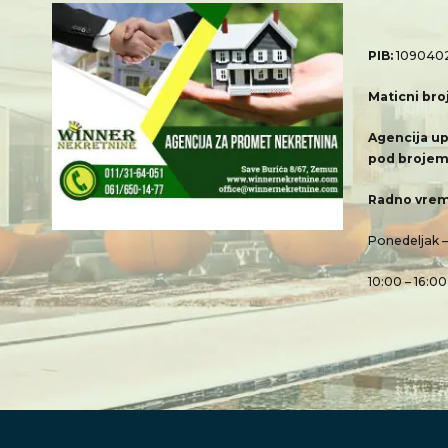
PIB:
109040
Maticni bro
Agencija up
pod brojem
Radno vrem
Ponedeljak 
10:00 – 16:00