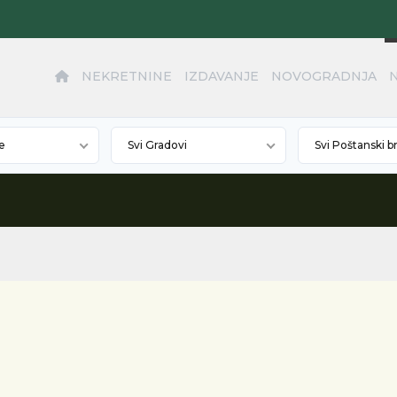
NEKRETNINE
IZDAVANJE
NOVOGRADNJA
e
Svi Gradovi
Svi Poštanski b