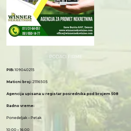
PODACI FIRME
PIB:
109040215
Maticni broj:
21116505
Agencija upisana u registar posrednika pod brojem 508
Radno vreme:
Ponedeljak – Petak
10:00 – 16:00