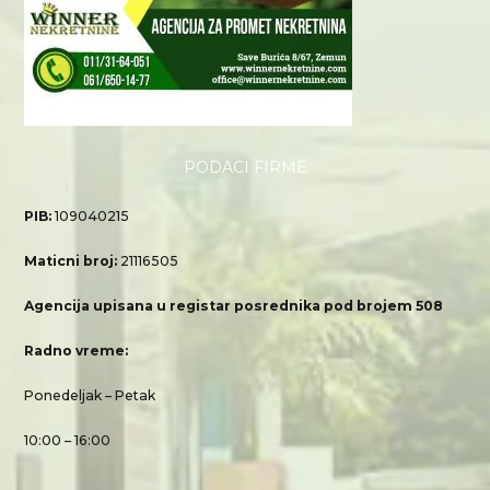
PODACI FIRME
PIB:
109040215
Maticni broj:
21116505
Agencija upisana u registar posrednika pod brojem 508
Radno vreme:
Ponedeljak – Petak
10:00 – 16:00