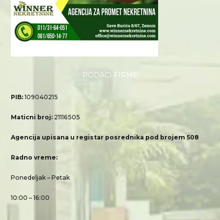
PODACI FIRME
PIB:
109040215
Maticni broj:
21116505
Agencija upisana u registar posrednika pod brojem 508
Radno vreme:
Ponedeljak – Petak
10:00 – 16:00