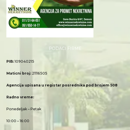
PODACI FIRME
PIB:
109040215
Maticni broj:
21116505
Agencija upisana u registar posrednika pod brojem 508
Radno vreme:
Ponedeljak – Petak
10:00 – 16:00