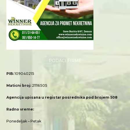
PODACI FIRME
PIB:
109040215
Maticni broj:
21116505
Agencija upisana u registar posrednika pod brojem 508
Radno vreme:
Ponedeljak – Petak