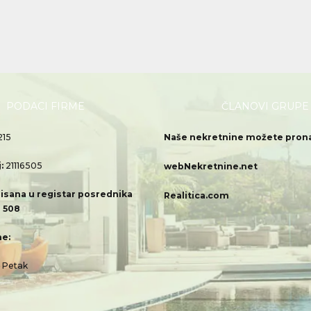
PODACI FIRME
ČLANOVI GRUPE
215
Naše nekretnine možete pronać
j:
21116505
webNekretnine.net
isana u registar posrednika
Realitica.com
 508
e:
– Petak