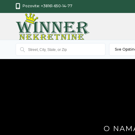
Pozovite:
+38161-650-14-77
Sve Opstin
O NAMA