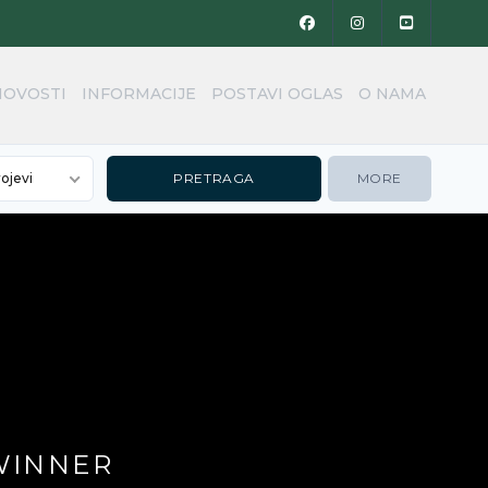
NOVOSTI
INFORMACIJE
POSTAVI OGLAS
O NAMA
rojevi
MORE
,WINNER