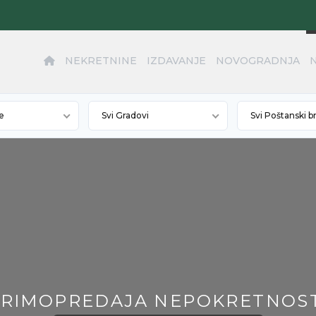
NEKRETNINE
IZDAVANJE
NOVOGRADNJA
e
Svi Gradovi
Svi Poštanski b
RIMOPREDAJA NEPOKRETNOS