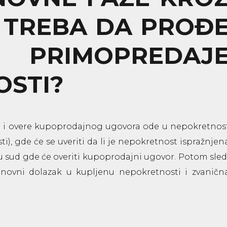
 TREBA DA PROĐ
 PRIMOPREDAJ
STI?
ja i overe kupoprodajnog ugovora ode u nepokretnos
), gde će se uveriti da li je nepokretnost ispražnjen
i u sud gde će overiti kupoprodajni ugovor. Potom sled
novni dolazak u kupljenu nepokretnosti i zvaničn