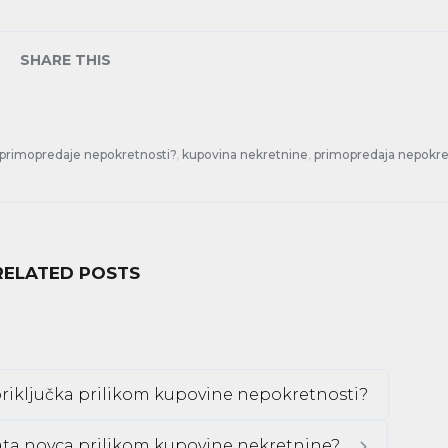
SHARE THIS
m primopredaje nepokretnosti?
,
kupovina nekretnine
,
primopredaja nepokre
RELATED POSTS
priključka prilikom kupovine nepokretnosti?
lata novca prilikom kupovine nekretnine?