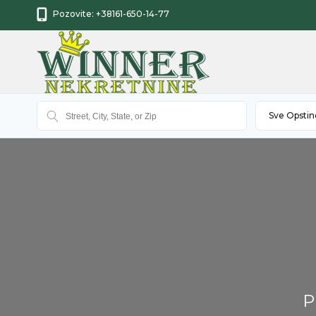
Pozovite:
+38161-650-14-77
Sve Opstin
P