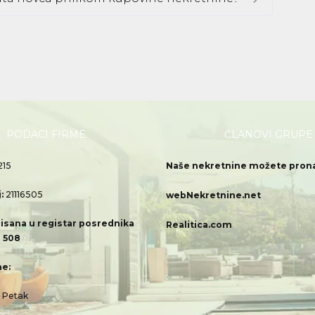
PODACI FIRME
ČLANOVI GRUPE
215
Naše nekretnine možete pronać
j:
21116505
webNekretnine.net
isana u registar posrednika
Realitica.com
 508
e:
– Petak