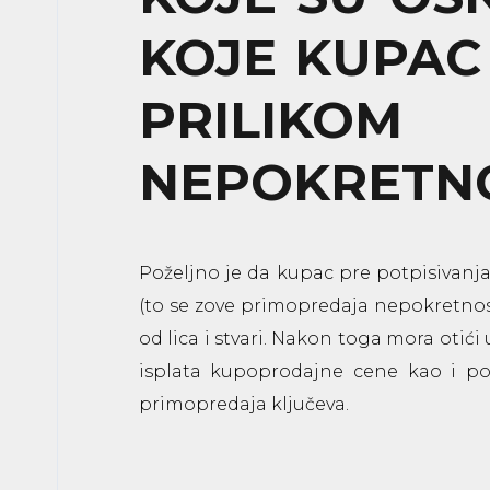
KOJE KUPAC
PRILIKOM
NEPOKRETNO
Poželjno je da kupac pre potpisivan
(to se zove primopredaja nepokretnosti
od lica i stvari. Nakon toga mora otić
isplata kupoprodajne cene kao i po
primopredaja ključeva.