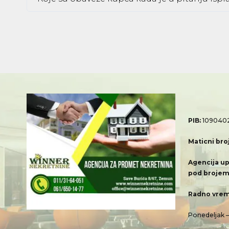
PIB:
109040
Maticni bro
Agencija up
pod brojem
Radno vrem
Ponedeljak 