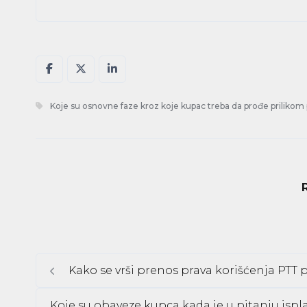
Koje su osnovne faze kroz koje kupac treba da prođe priliko
Kako se vrši prenos prava korišćenja PTT 
Koje su obaveze kupca kada je u pitanju isp