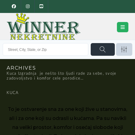
ARCHIVES
Kuca Izgradnja je nešto što ljudi rade za sebe, svoje
zadovoljstvo i komfor cele porodice…
KUCA
To je ostvarenje sna za one koji žive u stanovima,
ali i za one koji su odrasli u kućama. Pa su navikli
na veliki prostor, komfor i osećaj slobode koji