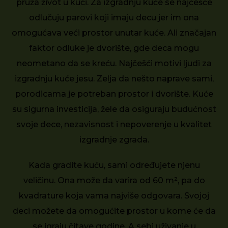
pruža život u kući. Za izgradnju kuće se najčešće
odlučuju parovi koji imaju decu jer im ona
omogućava veći prostor unutar kuće. Ali značajan
faktor odluke je dvorište, gde deca mogu
neometano da se kreću. Najčešći motivi ljudi za
izgradnju kuće jesu. Zelja da nešto naprave sami,
porodicama je potreban prostor i dvorište. Kuće
su sigurna investicija, žele da osiguraju budućnost
svoje dece, nezavisnost i nepoverenje u kvalitet
izgradnje zgrada.
Kada gradite kuću, sami određujete njenu
veličinu. Ona može da varira od 60 m², pa do
kvadrature koja vama najviše odgovara. Svojoj
deci možete da omogućite prostor u kome će da
se igraju čitave godine. A sebi uživanje u