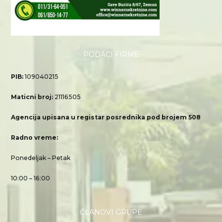
PODACI FIRME
PIB:
109040215
Maticni broj:
21116505
Agencija upisana u registar posrednika pod brojem 508
Radno vreme:
Ponedeljak – Petak
10:00 – 16:00
ČLANOVI GRUPE