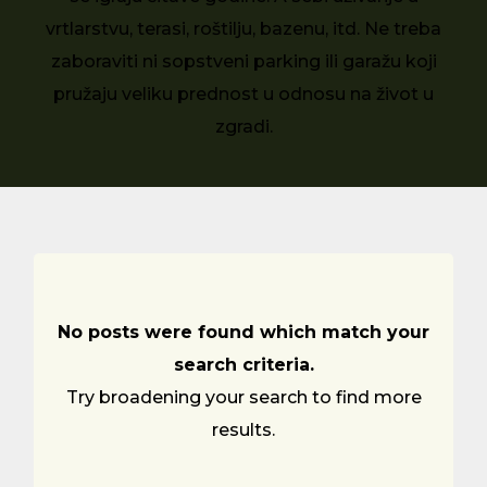
vrtlarstvu, terasi, roštilju, bazenu, itd. Ne treba
zaboraviti ni sopstveni parking ili garažu koji
pružaju veliku prednost u odnosu na život u
zgradi.
No posts were found which match your
search criteria.
Try broadening your search to find more
results.