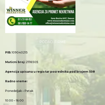
PODACI FIRME
PIB:
109040215
Maticni broj:
21116505
Agencija upisana u registar posrednika pod brojem 508
Radno vreme:
Ponedeljak – Petak
10:00 – 16:00