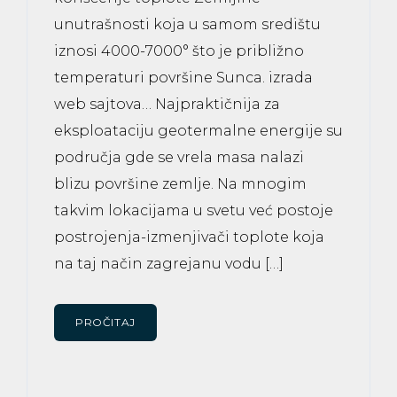
unutrašnosti koja u samom središtu
iznosi 4000-7000° što je približno
temperaturi površine Sunca. izrada
web sajtova… Najpraktičnija za
eksploataciju geotermalne energije su
područja gde se vrela masa nalazi
blizu površine zemlje. Na mnogim
takvim lokacijama u svetu već postoje
postrojenja-izmenjivači toplote koja
na taj način zagrejanu vodu […]
PROČITAJ