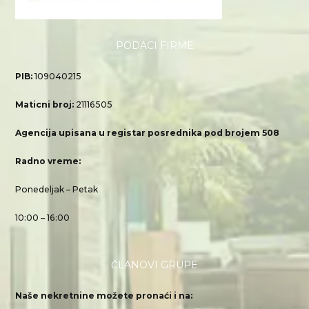
PODACI FIRME
PIB:
109040215
Maticni broj:
21116505
Agencija upisana u registar posrednika pod brojem 508
Radno vreme:
Ponedeljak – Petak
10:00 – 16:00
ČLANOVI GRUPE
Naše nekretnine možete pronaći i na: