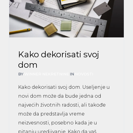
Kako dekorisati svoj
dom
BY
WINNER NEKRETNINE
IN
NOVOSTI
Kako dekorisati svoj dom. Useljenje u
novi dom može da bude jedna od
najvećih životnih radosti, ali takođe
može da predstavlja vreme
neizvesnosti, posebno kada je u
pitanju uredjivanje. Kako da vaš