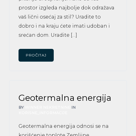
prostor izgleda najbolje dok odražava
vaš lični osećaj za stil? Uradite to
dobro i na kraju ćete imati udoban i
srećan dom. Uradite […]
PROČITAJ
Geotermalna energija
BY
WINNER NEKRETNINE
IN
KORISNE_INFORMACIJE
Geotermalna energija odnosi se na
korišćenje toplote Zemljine