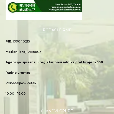
PODACI FIRME
PIB:
109040215
Maticni broj:
21116505
Agencija upisana u registar posrednika pod brojem 508
Radno vreme:
Ponedeljak – Petak
10:00 – 16:00
ČLANOVI GRUPE