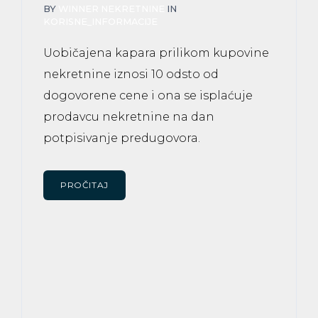
BY
WINNER NEKRETNINE
IN
KORISNE_INFORMACIJE
Uobičajena kapara prilikom kupovine
nekretnine iznosi 10 odsto od
dogovorene cene i ona se isplaćuje
prodavcu nekretnine na dan
potpisivanje predugovora.
PROČITAJ