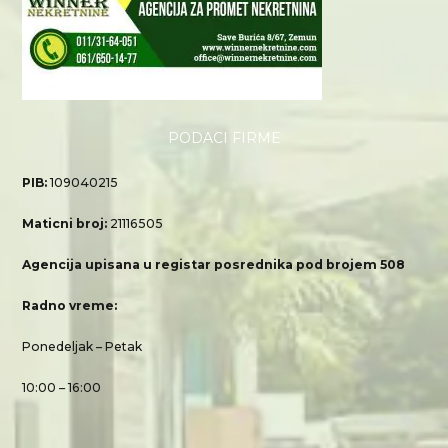
PODACI FIRME
PIB:
109040215
Maticni broj:
21116505
Agencija upisana u registar posrednika pod brojem 508
Radno vreme:
Ponedeljak – Petak
10:00 – 16:00