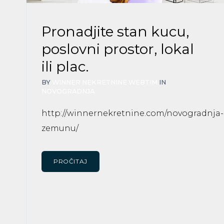
Pronadjite stan kucu,
poslovni prostor, lokal
ili plac.
BY
WINNER NEKRETNINE WEBTIM
IN
NOVOGRADNJA
http://winnernekretnine.com/novogradnja-
zemunu/
PROČITAJ