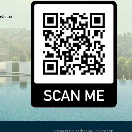
i i na:
@Sva prava zadrzana
Back to top