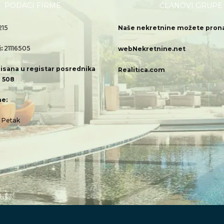
PODACI FIRME
ČLANOVI GRUPE
215
Naše nekretnine možete pronać
j:
21116505
webNekretnine.net
isana u registar posrednika
Realitica.com
 508
e:
– Petak