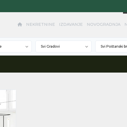
NEKRETNINE
IZDAVANJE
NOVOGRADNJA
e
Svi Gradovi
Svi Poštanski b