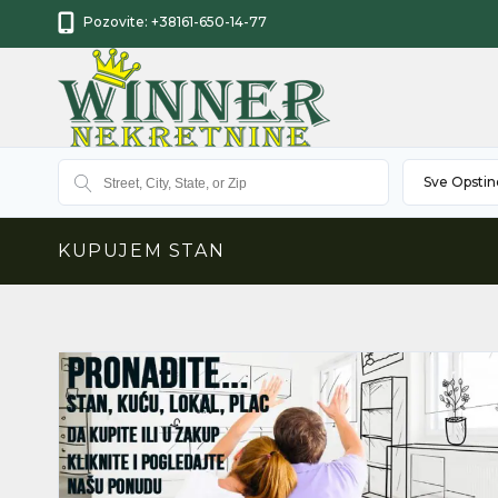
Pozovite:
+38161-650-14-77
Sve Opstin
KUPUJEM STAN