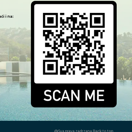
i i na:
@Sva prava zadrzana
Back to top