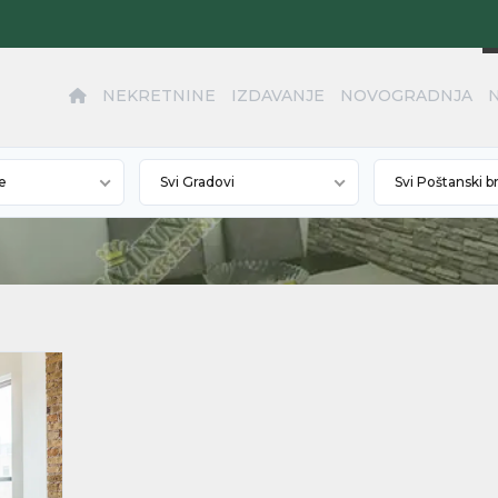
NEKRETNINE
IZDAVANJE
NOVOGRADNJA
e
Svi Gradovi
Svi Poštanski b