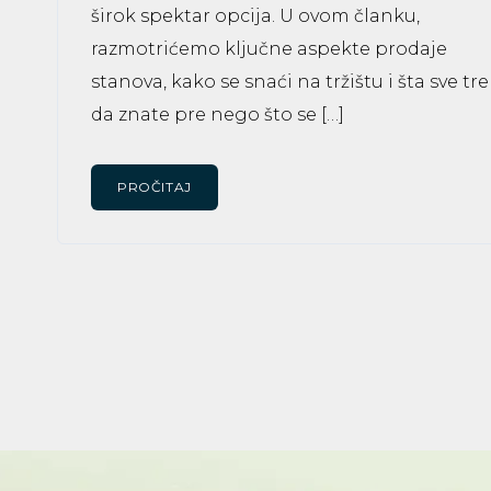
širok spektar opcija. U ovom članku,
razmotrićemo ključne aspekte prodaje
stanova, kako se snaći na tržištu i šta sve tr
da znate pre nego što se […]
PROČITAJ