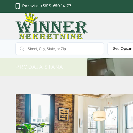
Pozovite:
+38161-650-14-77
Sve Opstin
PRODAJA STANA