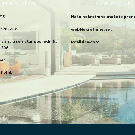
PODACI FIRME
ČLANOVI GRUPE
215
Naše nekretnine možete pronać
j:
21116505
webNekretnine.net
isana u registar posrednika
Realitica.com
 508
e:
– Petak