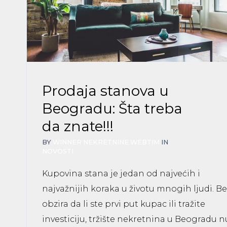
Prodaja stanova u
Beogradu: Šta treba
da znate!!!
BY
WINNER NEKRETNINE WEBTIM
IN
NOVOSTI
Kupovina stana je jedan od najvećih i
najvažnijih koraka u životu mnogih ljudi. Be
obzira da li ste prvi put kupac ili tražite
investiciju, tržište nekretnina u Beogradu n