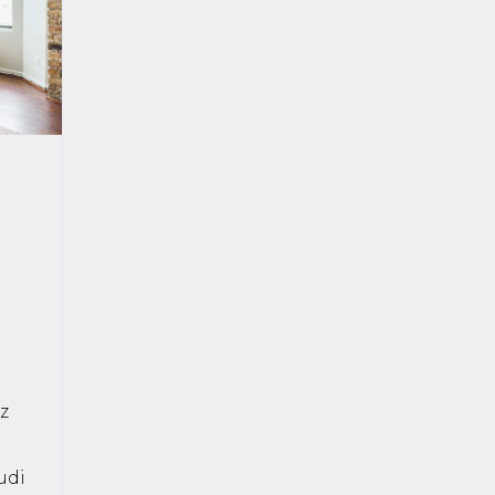
z
udi