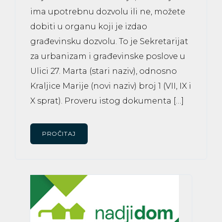
ima upotrebnu dozvolu ili ne, možete
dobiti u organu koji je izdao
građevinsku dozvolu. To je Sekretarijat
za urbanizam i građevinske poslove u
Ulici 27. Marta (stari naziv), odnosno
Kraljice Marije (novi naziv) broj 1 (VII, IX i
X sprat). Proveru istog dokumenta […]
PROČITAJ