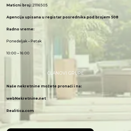
Maticni broj:
21116505
Agencija upisana u registar posrednika pod brojem 508
Radno vreme:
Ponedeljak – Petak
10:00 – 16:00
ČLANOVI GRUPE
Naše nekretnine možete pronaći i na:
webNekretnine.net
Realitica.com