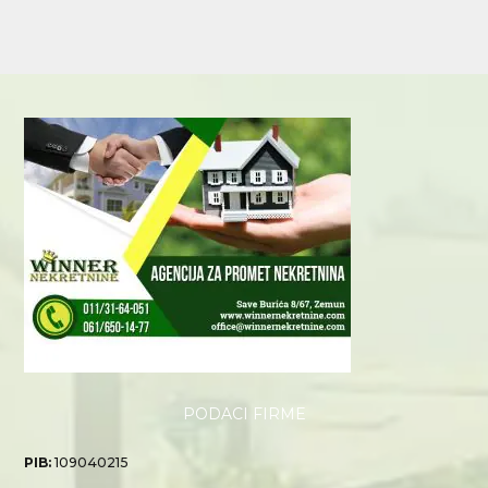
PODACI FIRME
PIB:
109040215