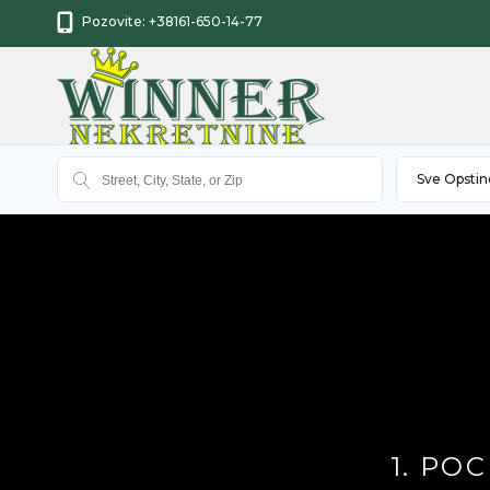
Pozovite:
+38161-650-14-77
Sve Opstin
1. PO