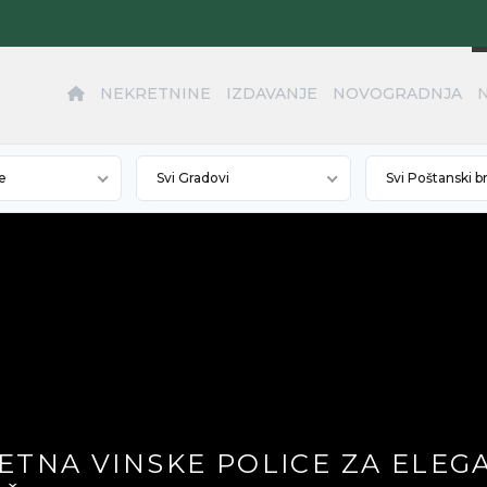
NEKRETNINE
IZDAVANJE
NOVOGRADNJA
e
Svi Gradovi
Svi Poštanski b
CETNA VINSKE POLICE ZA ELE