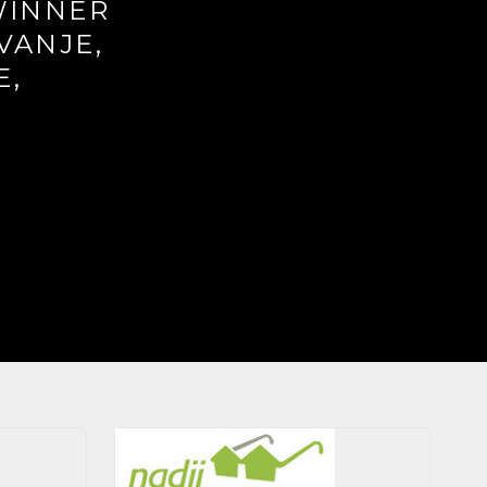
WINNER
VANJE,
E,