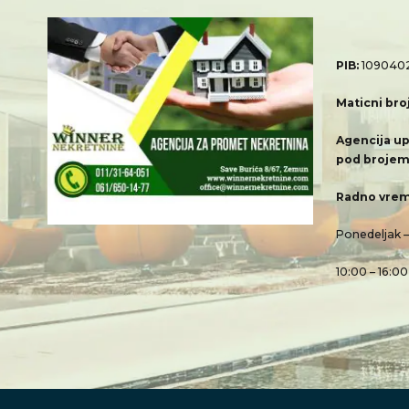
PIB:
109040
Maticni bro
Agencija up
pod brojem
Radno vrem
Ponedeljak 
10:00 – 16:00