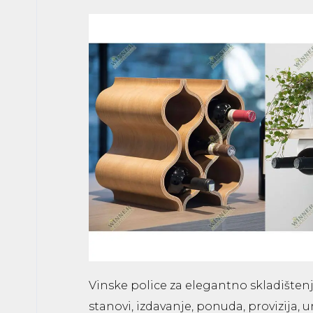
Vinske police za elegantno skladišten
stanovi, izdavanje, ponuda, provizija, u