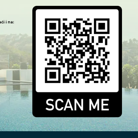
i i na: