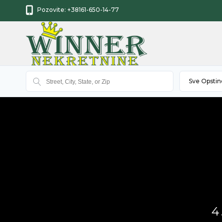
Pozovite:
+38161-650-14-77
Sve Opstin
4