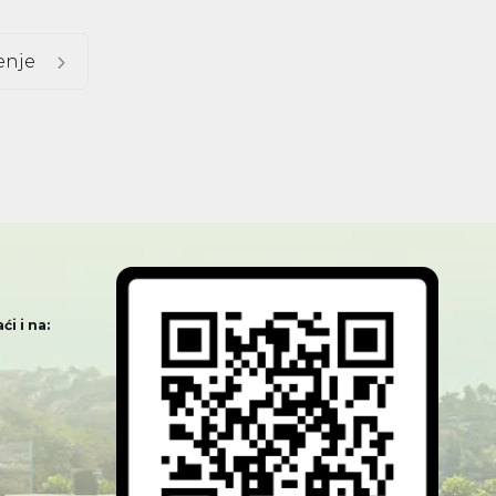
tenje
i i na: