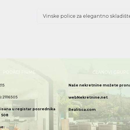
Vinske police za elegantno skladiš
PODACI FIRME
ČLANOVI GRUPE
215
Naše nekretnine možete pronać
j:
21116505
webNekretnine.net
isana u registar posrednika
Realitica.com
 508
e: