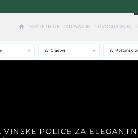
NEKRETNINE
IZDAVANJE
NOVOGRADNJA
e
Svi Gradovi
Svi Poštanski b
. VINSKE POLICE ZA ELEGANT