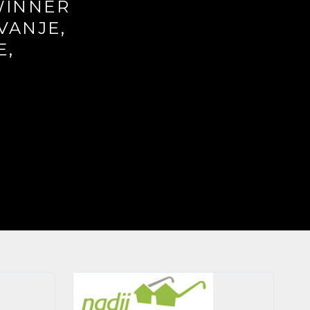
WINNER
VANJE,
E,