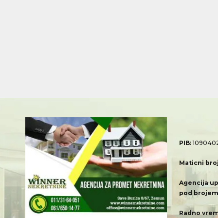
PIB:
109040
Maticni bro
Agencija up
pod brojem
Radno vrem