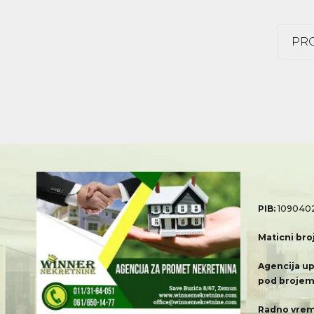
PRO
PIB:
109040
Maticni bro
Agencija up
pod brojem
Radno vrem