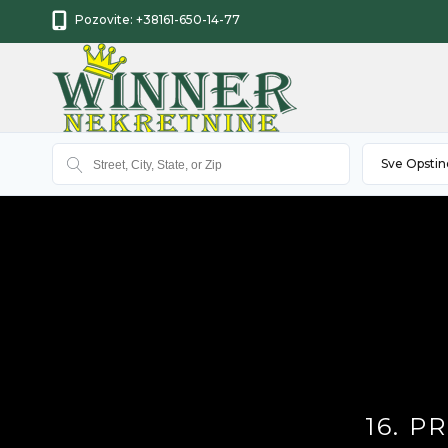
Pozovite:
+38161-650-14-77
Sve Opstin
16. 