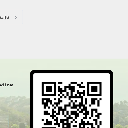
zija
i i na: