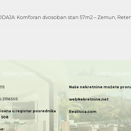
DAJA: Komforan dvosoban stan 57m2 – Zemun, Reten
PODACI FIRME
ČLANOVI GRUPE
215
Naše nekretnine možete pronać
j:
21116505
webNekretnine.net
isana u registar posrednika
Realitica.com
 508
e: