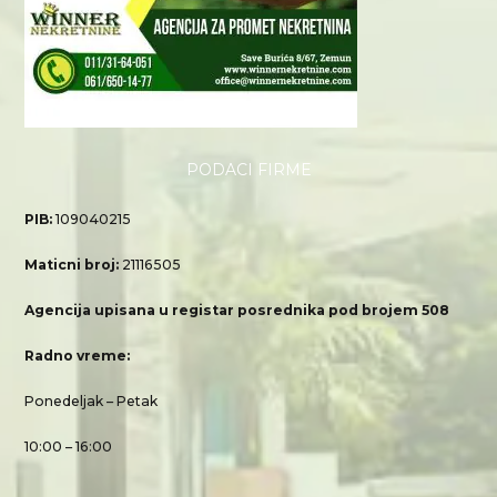
PODACI FIRME
PIB:
109040215
Maticni broj:
21116505
Agencija upisana u registar posrednika pod brojem 508
Radno vreme:
Ponedeljak – Petak
10:00 – 16:00