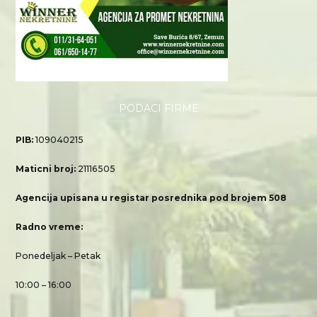
PODACI FIRME
PIB:
109040215
Maticni broj:
21116505
Agencija upisana u registar posrednika pod brojem 508
Radno vreme:
Ponedeljak – Petak
10:00 – 16:00