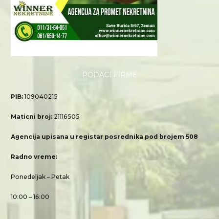
PODACI FIRME
PIB:
109040215
Maticni broj:
21116505
Agencija upisana u registar posrednika pod brojem 508
Radno vreme:
Ponedeljak – Petak
10:00 – 16:00