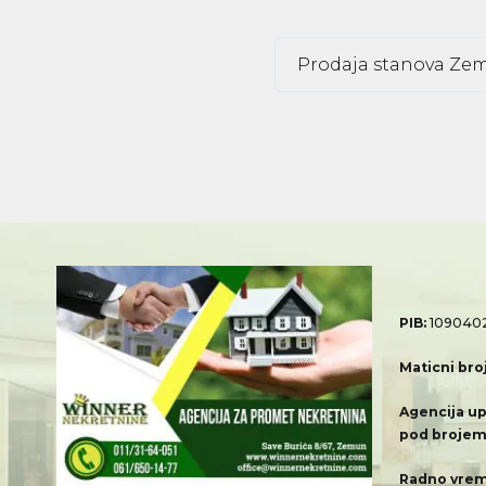
Prodaja stanova Zem
PIB:
109040
Maticni bro
Agencija up
pod brojem
Radno vrem