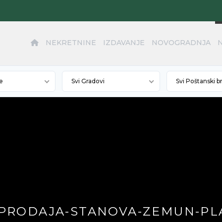
NEKRETNINE
IZDAVANJE
NOVOGRADNJA
e
Svi Gradovi
Svi Poštanski b
. PRODAJA-STANOVA-ZEMUN-PLA