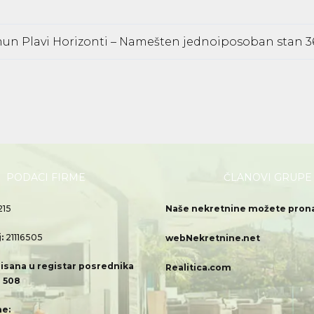
un Plavi Horizonti – Namešten jednoiposoban stan 
PODACI FIRME
ČLANOVI GRUPE
215
Naše nekretnine možete pronać
j:
21116505
webNekretnine.net
isana u registar posrednika
Realitica.com
 508
e: