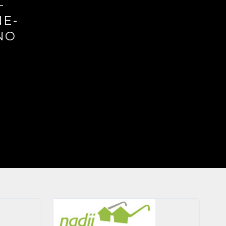
-
E-
NO