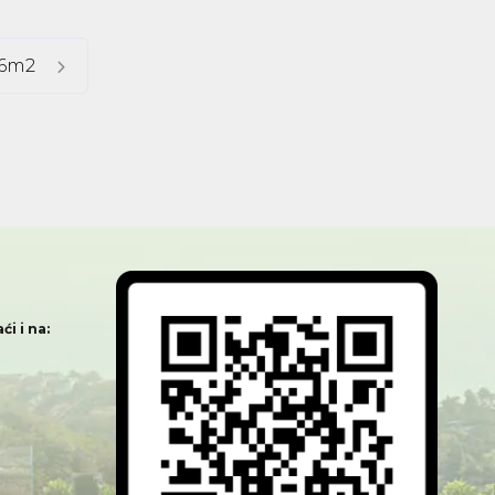
36m2
i i na: