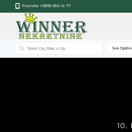
Pozovite:
+38161-650-14-77
Sve Opstin
10