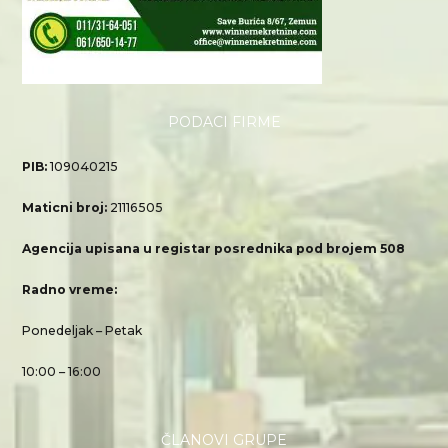
PODACI FIRME
PIB:
109040215
Maticni broj:
21116505
Agencija upisana u registar posrednika pod brojem 508
Radno vreme:
Ponedeljak – Petak
10:00 – 16:00
ČLANOVI GRUPE