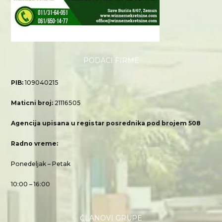
PODACI FIRME
PIB:
109040215
Maticni broj:
21116505
Agencija upisana u registar posrednika pod brojem 508
Radno vreme:
Ponedeljak – Petak
10:00 – 16:00
ČLANOVI GRUPE