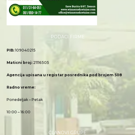
PODACI FIRME
PIB:
109040215
Maticni broj:
21116505
Agencija upisana u registar posrednika pod brojem 508
Radno vreme:
Ponedeljak – Petak
10:00 – 16:00
ČLANOVI GRUPE