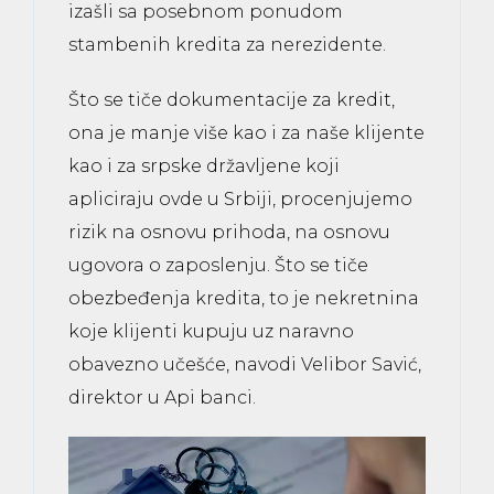
izašli sa posebnom ponudom
stambenih kredita za nerezidente.
Što se tiče dokumentacije za kredit,
ona je manje više kao i za naše klijente
kao i za srpske državljene koji
apliciraju ovde u Srbiji, procenjujemo
rizik na osnovu prihoda, na osnovu
ugovora o zaposlenju. Što se tiče
obezbeđenja kredita, to je nekretnina
koje klijenti kupuju uz naravno
obavezno učešće, navodi Velibor Savić,
direktor u Api banci.