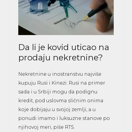
Da li je kovid uticao na
prodaju nekretnine?
Nekretnine u inostranstvu najviše
kupuju Rusi i Kinezi. Rusi na primer
sada i u Srbiji mogu da podignu
kredit, pod uslovma sličnim onima
koje dobijaju u svojoj zemlji, a u
ponudi imamo i luksuzne stanove po
njihovoj meri, piše RTS.