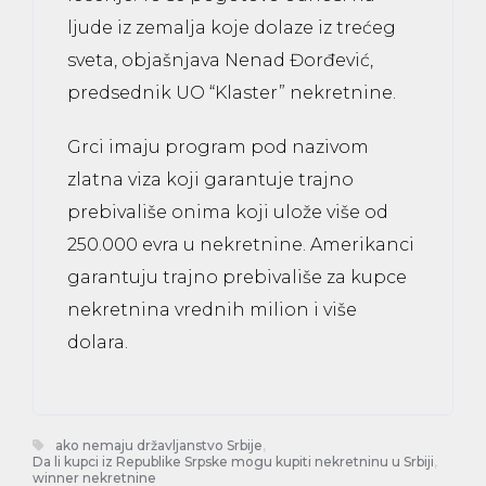
ljude iz zemalja koje dolaze iz trećeg
sveta, objašnjava Nenad Đorđević,
predsednik UO “Klaster” nekretnine.
Grci imaju program pod nazivom
zlatna viza koji garantuje trajno
prebivališe onima koji ulože više od
250.000 evra u nekretnine. Amerikanci
garantuju trajno prebivališe za kupce
nekretnina vrednih milion i više
dolara.
ako nemaju državljanstvo Srbije
,
Da li kupci iz Republike Srpske mogu kupiti nekretninu u Srbiji
,
winner nekretnine