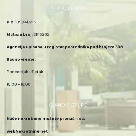
PODACI FIRME
PIB:
109040215
Maticni broj:
21116505
Agencija upisana u registar posrednika pod brojem 508
Radno vreme:
Ponedeljak – Petak
10:00 – 16:00
ČLANOVI GRUPE
Naše nekretnine možete pronaći i na:
webNekretnine.net