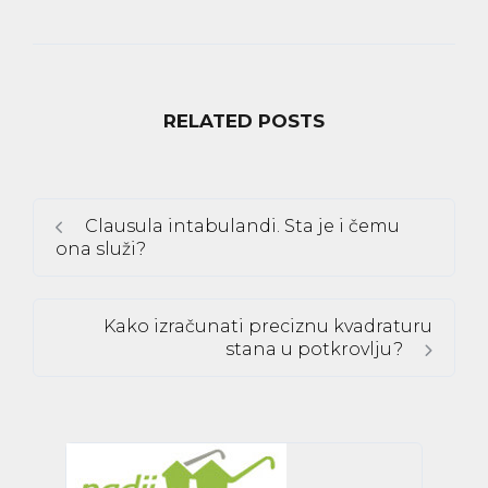
RELATED POSTS
Clausula intabulandi. Sta je i čemu
ona služi?
Kako izračunati preciznu kvadraturu
stana u potkrovlju?