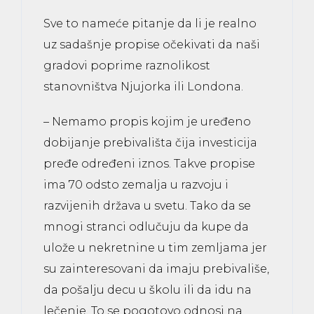
Sve to nameće pitanje da li je realno
uz sadašnje propise očekivati da naši
gradovi poprime raznolikost
stanovništva Njujorka ili Londona.
– Nemamo propis kojim je uređeno
dobijanje prebivališta čija investicija
pređe određeni iznos. Takve propise
ima 70 odsto zemalja u razvoju i
razvijenih država u svetu. Tako da se
mnogi stranci odlučuju da kupe da
ulože u nekretnine u tim zemljama jer
su zainteresovani da imaju prebivališe,
da pošalju decu u školu ili da idu na
lečenje. To se pogotovo odnosi na