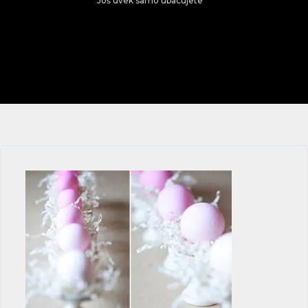
Još uvek samo ubacujete