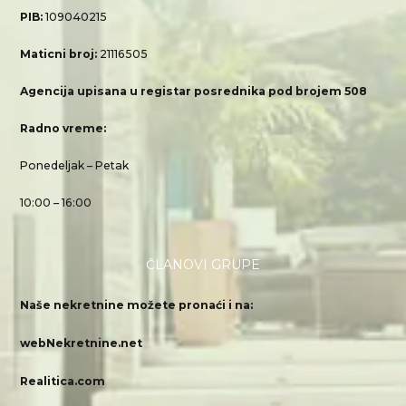
PIB:
109040215
Maticni broj:
21116505
Agencija upisana u registar posrednika pod brojem 508
Radno vreme:
Ponedeljak – Petak
10:00 – 16:00
ČLANOVI GRUPE
Naše nekretnine možete pronaći i na:
webNekretnine.net
Realitica.com