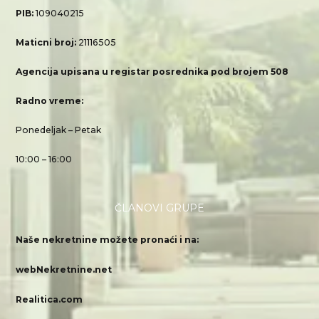
PIB:
109040215
Maticni broj:
21116505
Agencija upisana u registar posrednika pod brojem 508
Radno vreme:
Ponedeljak – Petak
10:00 – 16:00
ČLANOVI GRUPE
Naše nekretnine možete pronaći i na:
webNekretnine.net
Realitica.com