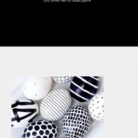
Još uvek samo ubacujete