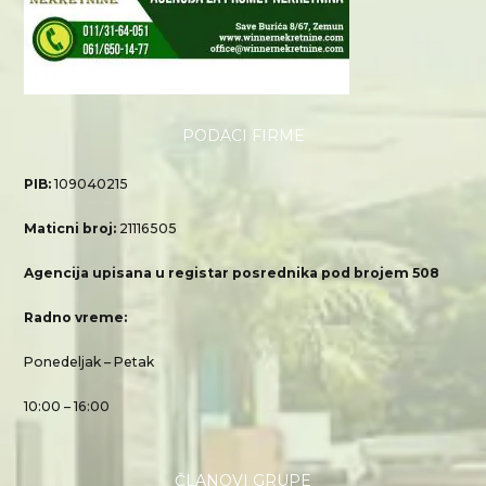
PODACI FIRME
PIB:
109040215
Maticni broj:
21116505
Agencija upisana u registar posrednika pod brojem 508
Radno vreme:
Ponedeljak – Petak
10:00 – 16:00
ČLANOVI GRUPE