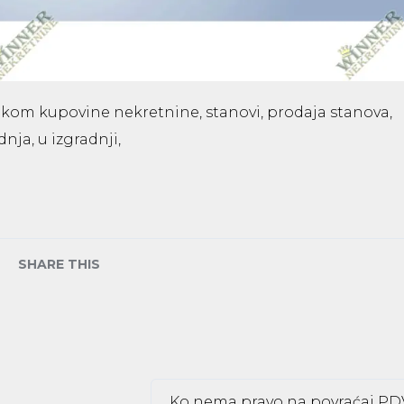
ikom kupovine nekretnine, stanovi, prodaja stanova,
nja, u izgradnji,
SHARE THIS
Ko nema pravo na povraćaj PD