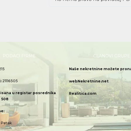
PODACI FIRME
ČLANOVI GRUPE
215
Naše nekretnine možete pronać
j:
21116505
webNekretnine.net
isana u registar posrednika
Realitica.com
 508
e:
– Petak