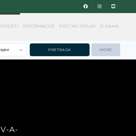
NOVOSTI
INFORMACIJE
POSTAVI OGLAS
O NAMA
rojevi
MORE
V-A-