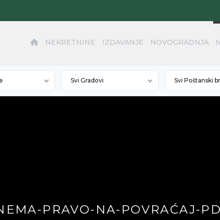
NEKRETNINE
IZDAVANJE
NOVOGRADNJA
e
Svi Gradovi
Svi Poštanski b
NEMA-PRAVO-NA-POVRAĆAJ-PD