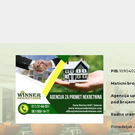
PIB:
109040
Maticni bro
Agencija up
pod brojem
Radno vrem
Ponedeljak 