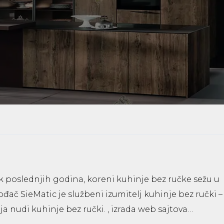
ek poslednjih godina, koreni kuhinje bez ručke sežu u
đač SieMatic je službeni izumitelj kuhinje bez ručki –
a nudi kuhinje bez ručki. ,
izrada web sajtova
…