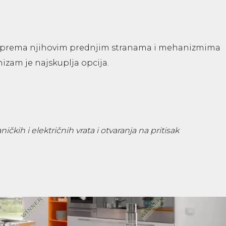
i
ki prema njihovim prednjim stranama i mehanizmima
izam je najskuplja opcija.
čkih i električnih vrata i otvaranja na pritisak