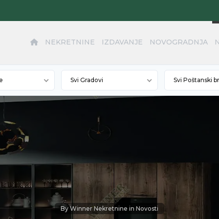
NEKRETNINE
IZDAVANJE
NOVOGRADNJA
e
Svi Gradovi
Svi Poštanski b
By
Winner Nekretnine
in
Novosti