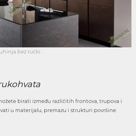
uhinja bez ručki…
 rukohvata
ožete birati između različitih frontova, trupova i
ati u materijalu, premazu i strukturi površine.