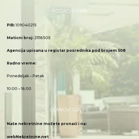
PODACI FIRME
PIB:
109040215
Maticni broj:
21116505
Agencija upisana u registar posrednika pod brojem 508
Radno vreme:
Ponedeljak – Petak
10:00 – 16:00
ČLANOVI GRUPE
Naše nekretnine možete pronaći i na:
webNekretnine.net