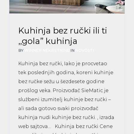
Kuhinja bez ručki ili ti
,,gola” kuhinja
BY
WINNER NEKRETNINE
IN
NOVOSTI
Kuhinja bez ručki, Iako je procvetao
tek poslednjih godina, koreni kuhinje
bez ručke sežu u šezdesete godine
prošlog veka. Proizvođač SieMatic je
službeni izumitelj kuhinje bez ručki –
ali sada gotovo svaki proizvođač
kuhinja nudi kuhinje bez ručki. , izrada
web sajtova… Kuhinja bez ručki Cene