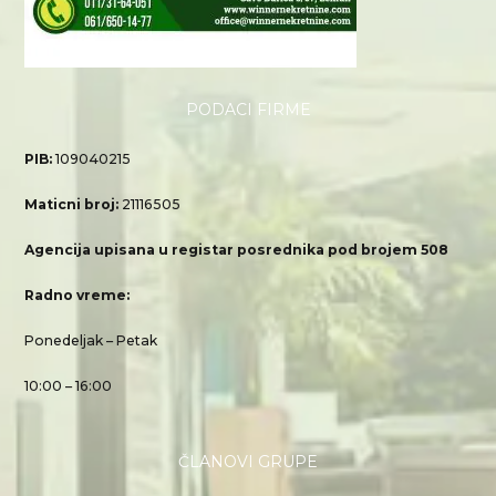
PODACI FIRME
PIB:
109040215
Maticni broj:
21116505
Agencija upisana u registar posrednika pod brojem 508
Radno vreme:
Ponedeljak – Petak
10:00 – 16:00
ČLANOVI GRUPE