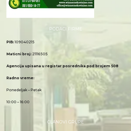
PODACI FIRME
PIB:
109040215
Maticni broj:
21116505
Agencija upisana u registar posrednika pod brojem 508
Radno vreme:
Ponedeljak – Petak
10:00 – 16:00
ČLANOVI GRUPE