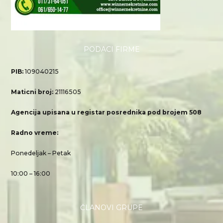
PODACI FIRME
PIB:
109040215
Maticni broj:
21116505
Agencija upisana u registar posrednika pod brojem 508
Radno vreme:
Ponedeljak – Petak
10:00 – 16:00
ČLANOVI GRUPE