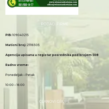
PODACI FIRME
PIB:
109040215
Maticni broj:
21116505
Agencija upisana u registar posrednika pod brojem 508
Radno vreme:
Ponedeljak – Petak
10:00 – 16:00
ČLANOVI GRUPE