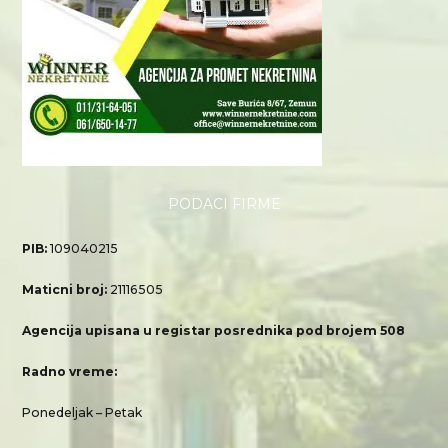
PODACI FIRME
PIB:
109040215
Maticni broj:
21116505
Agencija upisana u registar posrednika pod brojem 508
Radno vreme:
Ponedeljak – Petak