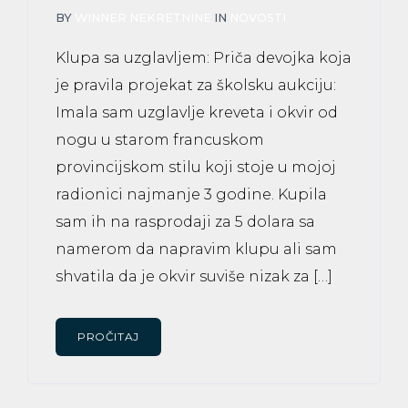
BY
WINNER NEKRETNINE
IN
NOVOSTI
Klupa sa uzglavljem: Priča devojka koja
je pravila projekat za školsku aukciju:
Imala sam uzglavlje kreveta i okvir od
nogu u starom francuskom
provincijskom stilu koji stoje u mojoj
radionici najmanje 3 godine. Kupila
sam ih na rasprodaji za 5 dolara sa
namerom da napravim klupu ali sam
shvatila da je okvir suviše nizak za […]
PROČITAJ