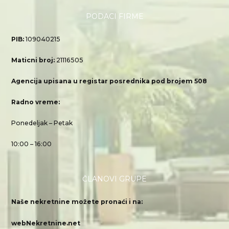
PODACI FIRME
PIB:
109040215
Maticni broj:
21116505
Agencija upisana u registar posrednika pod brojem 508
Radno vreme:
Ponedeljak – Petak
10:00 – 16:00
ČLANOVI GRUPE
Naše nekretnine možete pronaći i na:
webNekretnine.net