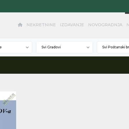
NEKRETNINE
IZDAVANJE
NOVOGRADNJA
e
Svi Gradovi
Svi Poštanski b