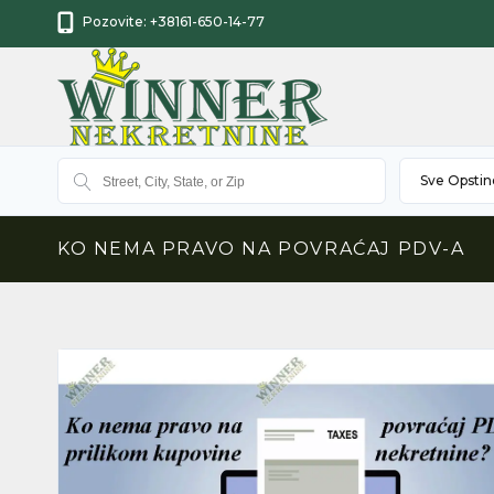
Pozovite:
+38161-650-14-77
Sve Opstin
KO NEMA PRAVO NA POVRAĆAJ PDV-A