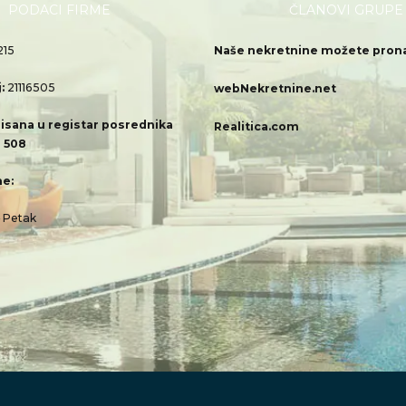
PODACI FIRME
ČLANOVI GRUPE
215
Naše nekretnine možete pronać
j:
21116505
webNekretnine.net
isana u registar posrednika
Realitica.com
 508
e:
– Petak