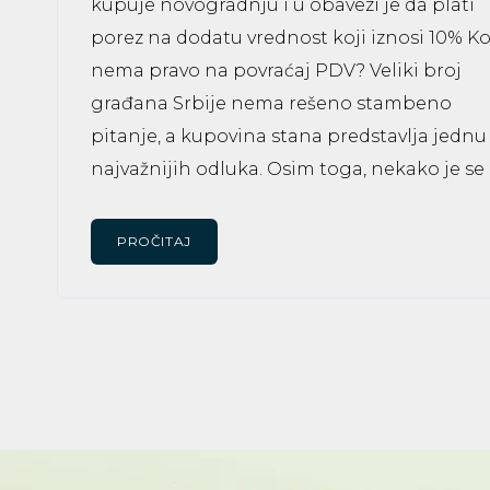
kupuje novogradnju i u obavezi je da plati
porez na dodatu vrednost koji iznosi 10% K
nema pravo na povraćaj PDV? Veliki broj
građana Srbije nema rešeno stambeno
pitanje, a kupovina stana predstavlja jednu
najvažnijih odluka. Osim toga, nekako je se 
PROČITAJ