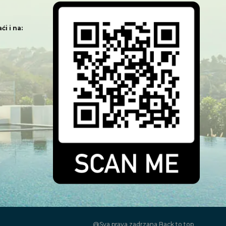
i i na:
@Sva prava zadrzana
Back to top