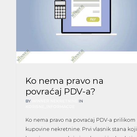
Ko nema pravo na
povraćaj PDV-a?
BY
WINNER NEKRETNINE
IN
KORISNE_INFORMACIJE
Ko nema pravo na povraćaj PDV-a prilikom
kupovine nekretnine. Prvi vlasnik stana koji