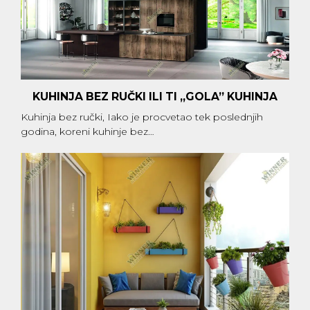
KUHINJA BEZ RUČKI ILI TI ,,GOLA” KUHINJA
Kuhinja bez ručki, Iako je procvetao tek poslednjih
godina, koreni kuhinje bez…