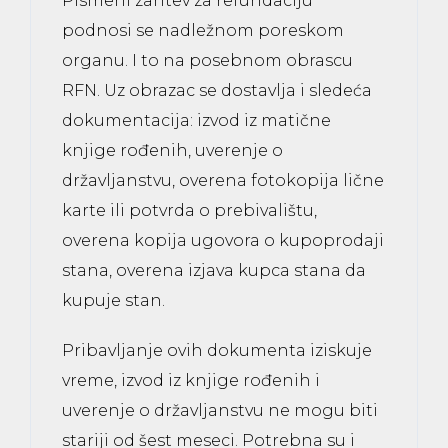
Pismeni zahtev za refundaciju
podnosi se nadležnom poreskom
organu. I to na posebnom obrascu
RFN. Uz obrazac se dostavlja i sledeća
dokumentacija: izvod iz matične
knjige rođenih, uverenje o
državljanstvu, overena fotokopija lične
karte ili potvrda o prebivalištu,
overena kopija ugovora o kupoprodaji
stana, overena izjava kupca stana da
kupuje stan.
Pribavljanje ovih dokumenta iziskuje
vreme, izvod iz knjige rođenih i
uverenje o državljanstvu ne mogu biti
stariji od šest meseci. Potrebna su i