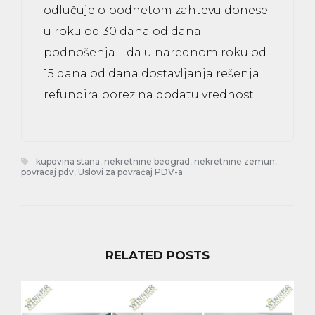
odlučuje o podnetom zahtevu donese
u roku od 30 dana od dana
podnošenja. I da u narednom roku od
15 dana od dana dostavljanja rešenja
refundira porez na dodatu vrednost.
kupovina stana
,
nekretnine beograd
,
nekretnine zemun
,
povracaj pdv
,
Uslovi za povraćaj PDV-a
RELATED POSTS