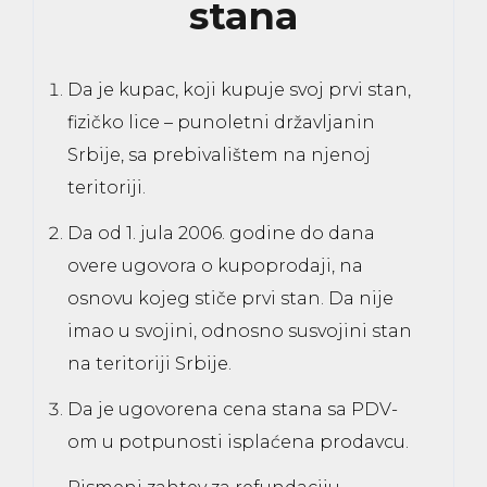
stana
Da je kupac, koji kupuje svoj prvi stan,
fizičko lice – punoletni državljanin
Srbije, sa prebivalištem na njenoj
teritoriji.
Da od 1. jula 2006. godine do dana
overe ugovora o kupoprodaji, na
osnovu kojeg stiče prvi stan. Da nije
imao u svojini, odnosno susvojini stan
na teritoriji Srbije.
Da je ugovorena cena stana sa PDV-
om u potpunosti isplaćena prodavcu.