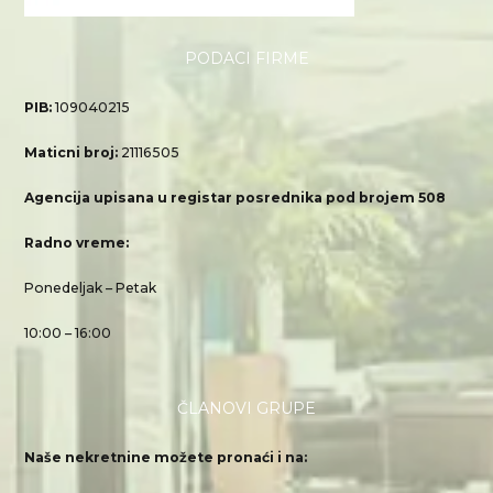
PODACI FIRME
PIB:
109040215
Maticni broj:
21116505
Agencija upisana u registar posrednika pod brojem 508
Radno vreme:
Ponedeljak – Petak
10:00 – 16:00
ČLANOVI GRUPE
Naše nekretnine možete pronaći i na: