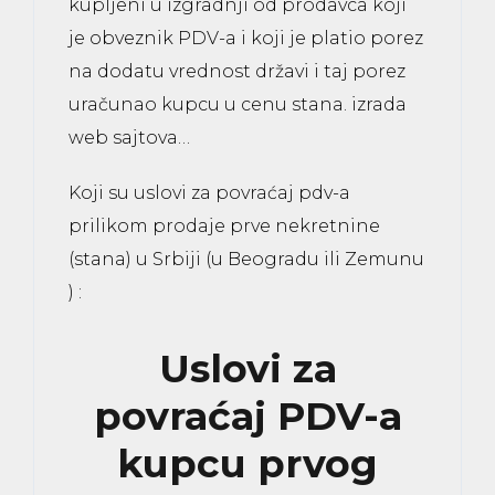
kupljeni u izgradnji od prodavca koji
je obveznik PDV-a i koji je platio porez
na dodatu vrednost državi i taj porez
uračunao kupcu u cenu stana.
izrada
web sajtova
…
Koji su uslovi za povraćaj pdv-a
prilikom prodaje prve
nekretnine
(stana)
u Srbiji (u Beogradu ili Zemunu
) :
Uslovi za
povraćaj PDV-a
kupcu prvog